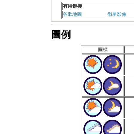
有用鏈接
谷歌地圖
衛星影像
圖例
圖標