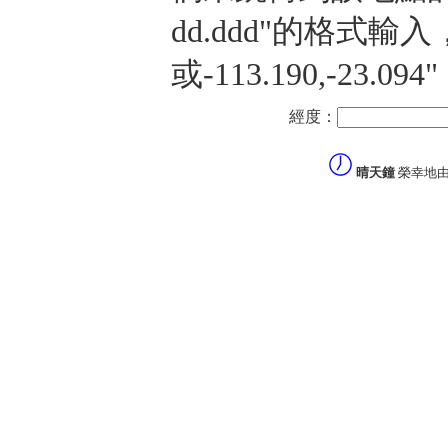
dd.ddd"的格式輸入，譬
或-113.190,-23
經度：
晴天鐘
榮幸地