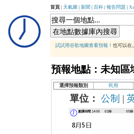
首頁
|
天氣圖
|
新聞
|
百科
|
報告問題
|
Xa
p
試試用谷歌地圖查看預報！
也可以在
+
−
預報地點：未知區域 (71
選擇預報類別
民用
單位：
公制
|