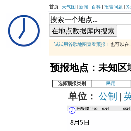
首页
|
天气图
|
新闻
|
百科
|
报告问题
|
Xa
p
试试用谷歌地图查看预报！
也可以在
+
−
预报地点：未知区域 (71
选择预报类别
民用
单位：
公制
|